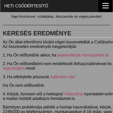
HETI CSŐDÉRTESÍTŐ
Napi frissítéssel: csődeljárás, felszámolás és végelszámolás!
KERESÉS EREDMÉNYE
Az Ön által ellenőrizni kívánt céget összevetettük a Csődnyil
Az összevetés eredményét megjelenítjük:
1. Ha Ön előfizetőnk akkor, ha
bejelentkezik honlapunkra itt
2. Ha Ön előfizetőként nem rendelkezik felhasználónévvel és j
regisztráljon
most!
3. Ha elfelejtette jelszavát,
kattintson ide!
Ha Ön nem előfizetőnk:
4. Kérjük, fizessen elő a hetilapra!
Választhat
nyomtatott+online
e-mailen küldött adatbázis formátumot is.
Bármilyen problémája adódik a honlap használatával, kérjük,
2199/200-as telefonszámon, munkanapokon 8-16 óráig, vagy