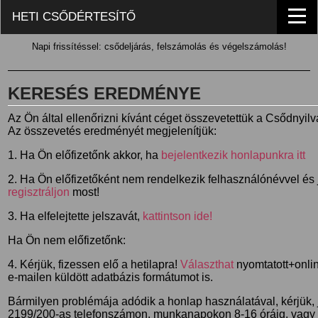
HETI CSŐDÉRTESÍTŐ
Napi frissítéssel: csődeljárás, felszámolás és végelszámolás!
KERESÉS EREDMÉNYE
Az Ön által ellenőrizni kívánt céget összevetettük a Csődnyil
Az összevetés eredményét megjelenítjük:
1. Ha Ön előfizetőnk akkor, ha
bejelentkezik honlapunkra itt
2. Ha Ön előfizetőként nem rendelkezik felhasználónévvel és j
regisztráljon
most!
3. Ha elfelejtette jelszavát,
kattintson ide!
Ha Ön nem előfizetőnk:
4. Kérjük, fizessen elő a hetilapra!
Választhat
nyomtatott+online
e-mailen küldött adatbázis formátumot is.
Bármilyen problémája adódik a honlap használatával, kérjük,
2199/200-as telefonszámon, munkanapokon 8-16 óráig, vagy