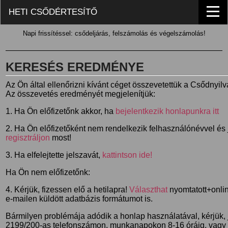
HETI CSŐDÉRTESÍTŐ
Napi frissítéssel: csődeljárás, felszámolás és végelszámolás!
KERESÉS EREDMÉNYE
Az Ön által ellenőrizni kívánt céget összevetettük a Csődnyil
Az összevetés eredményét megjelenítjük:
1. Ha Ön előfizetőnk akkor, ha
bejelentkezik honlapunkra itt
2. Ha Ön előfizetőként nem rendelkezik felhasználónévvel és j
regisztráljon
most!
3. Ha elfelejtette jelszavát,
kattintson ide!
Ha Ön nem előfizetőnk:
4. Kérjük, fizessen elő a hetilapra!
Választhat
nyomtatott+online
e-mailen küldött adatbázis formátumot is.
Bármilyen problémája adódik a honlap használatával, kérjük,
2199/200-as telefonszámon, munkanapokon 8-16 óráig, vagy