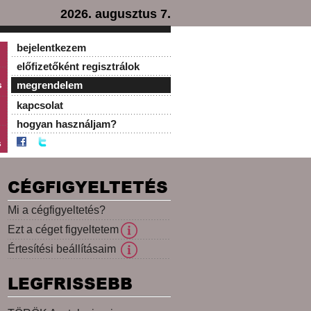
2026. augusztus 7.
bejelentkezem
előfizetőként regisztrálok
s
megrendelem
kapcsolat
hogyan használjam?
s
CÉGFIGYELTETÉS
Mi a cégfigyeltetés?
Ezt a céget figyeltetem
Értesítési beállításaim
LEGFRISSEBB