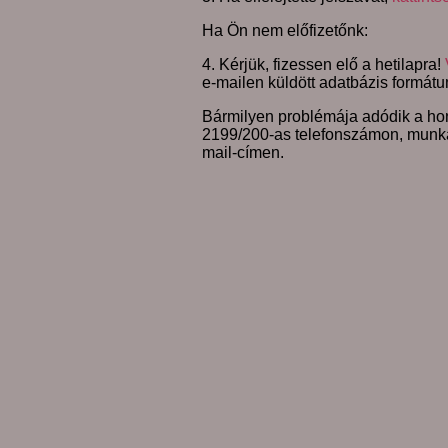
Ha Ön nem előfizetőnk:
4. Kérjük, fizessen elő a hetilapra!
e-mailen küldött adatbázis formátu
Bármilyen problémája adódik a hon
2199/200-as telefonszámon, munk
mail-címen.