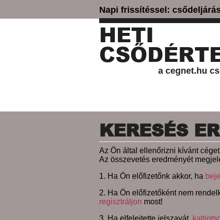
Napi frissítéssel: csődeljár
HETI
CSŐDÉRTE
a cegnet.hu cs
KERESÉS E
Az Ön által ellenőrizni kívánt cég
Az összevetés eredményét megjele
1. Ha Ön előfizetőnk akkor, ha
beje
2. Ha Ön előfizetőként nem rendelk
regisztráljon
most!
3. Ha elfelejtette jelszavát,
kattints