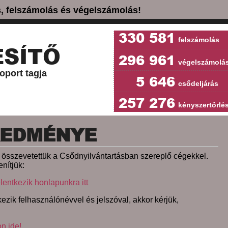
ás, felszámolás és végelszámolás!
330 581
felszámolás
SÍTŐ
296 961
végelszámolá
oport tagja
5 646
csődeljárás
257 276
kényszertörlé
REDMÉNYE
et összevetettük a Csődnyilvántartásban szereplő cégekkel.
nítjük:
lentkezik honlapunkra itt
ezik felhasználónévvel és jelszóval, akkor kérjük,
on ide!