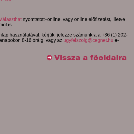
Választhat
nyomtatott+online, vagy online előfizetést, illetve
mot is.
lap használatával, kérjük, jelezze számunkra a +36 (1) 202-
anapokon 8-16 óráig, vagy az
ugyfelszolg@cegnet.hu
e-
Vissza a főoldalra