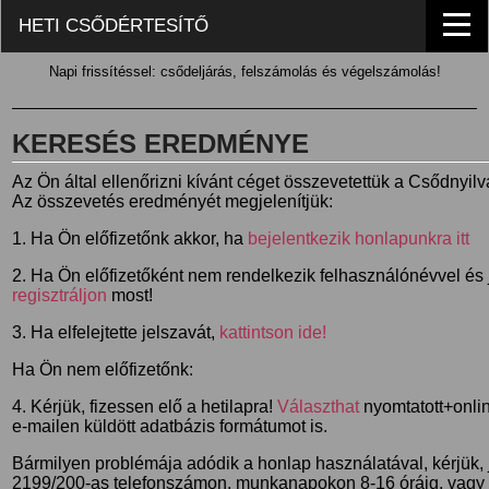
HETI CSŐDÉRTESÍTŐ
Napi frissítéssel: csődeljárás, felszámolás és végelszámolás!
KERESÉS EREDMÉNYE
Az Ön által ellenőrizni kívánt céget összevetettük a Csődnyil
Az összevetés eredményét megjelenítjük:
1. Ha Ön előfizetőnk akkor, ha
bejelentkezik honlapunkra itt
2. Ha Ön előfizetőként nem rendelkezik felhasználónévvel és j
regisztráljon
most!
3. Ha elfelejtette jelszavát,
kattintson ide!
Ha Ön nem előfizetőnk:
4. Kérjük, fizessen elő a hetilapra!
Választhat
nyomtatott+online
e-mailen küldött adatbázis formátumot is.
Bármilyen problémája adódik a honlap használatával, kérjük,
2199/200-as telefonszámon, munkanapokon 8-16 óráig, vagy