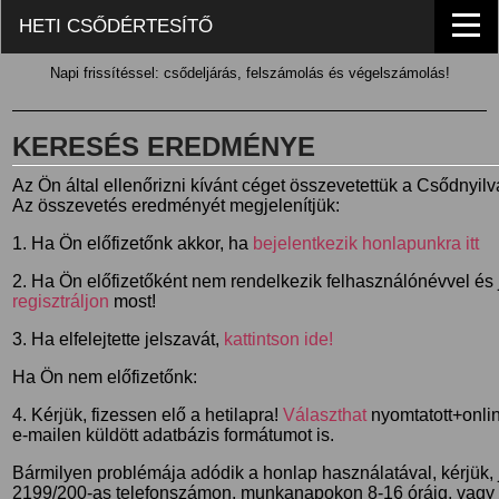
HETI CSŐDÉRTESÍTŐ
Napi frissítéssel: csődeljárás, felszámolás és végelszámolás!
KERESÉS EREDMÉNYE
Az Ön által ellenőrizni kívánt céget összevetettük a Csődnyil
Az összevetés eredményét megjelenítjük:
1. Ha Ön előfizetőnk akkor, ha
bejelentkezik honlapunkra itt
2. Ha Ön előfizetőként nem rendelkezik felhasználónévvel és j
regisztráljon
most!
3. Ha elfelejtette jelszavát,
kattintson ide!
Ha Ön nem előfizetőnk:
4. Kérjük, fizessen elő a hetilapra!
Választhat
nyomtatott+online
e-mailen küldött adatbázis formátumot is.
Bármilyen problémája adódik a honlap használatával, kérjük,
2199/200-as telefonszámon, munkanapokon 8-16 óráig, vagy