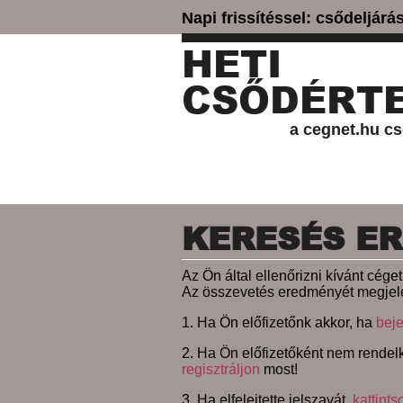
Napi frissítéssel: csődeljár
HETI
CSŐDÉRTE
a cegnet.hu cs
KERESÉS E
Az Ön által ellenőrizni kívánt cég
Az összevetés eredményét megjele
1. Ha Ön előfizetőnk akkor, ha
beje
2. Ha Ön előfizetőként nem rendelk
regisztráljon
most!
3. Ha elfelejtette jelszavát,
kattints