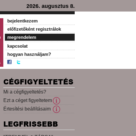
2026. augusztus 8.
bejelentkezem
előfizetőként regisztrálok
s
megrendelem
kapcsolat
hogyan használjam?
s
CÉGFIGYELTETÉS
Mi a cégfigyeltetés?
Ezt a céget figyeltetem
Értesítési beállításaim
LEGFRISSEBB