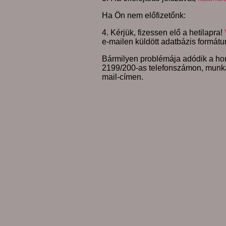
Ha Ön nem előfizetőnk:
4. Kérjük, fizessen elő a hetilapra!
e-mailen küldött adatbázis formátu
Bármilyen problémája adódik a hon
2199/200-as telefonszámon, munk
mail-címen.