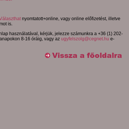
Választhat
nyomtatott+online, vagy online előfizetést, illetve
mot is.
lap használatával, kérjük, jelezze számunkra a +36 (1) 202-
anapokon 8-16 óráig, vagy az
ugyfelszolg@cegnet.hu
e-
Vissza a főoldalra