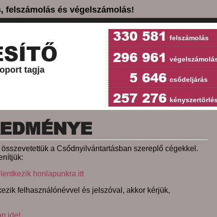
ás, felszámolás és végelszámolás!
330 581
felszámolás
SÍTŐ
296 961
végelszámolá
oport tagja
5 646
csődeljárás
257 276
kényszertörlé
REDMÉNYE
et összevetettük a Csődnyilvántartásban szereplő cégekkel.
nítjük:
lentkezik honlapunkra itt
ezik felhasználónévvel és jelszóval, akkor kérjük,
on ide!