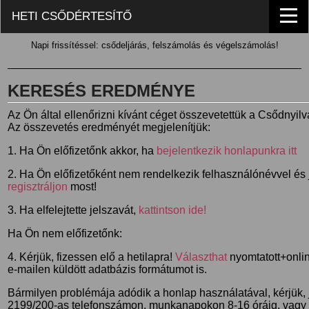
HETI CSŐDÉRTESÍTŐ
Napi frissítéssel: csődeljárás, felszámolás és végelszámolás!
KERESÉS EREDMÉNYE
Az Ön által ellenőrizni kívánt céget összevetettük a Csődnyil
Az összevetés eredményét megjelenítjük:
1. Ha Ön előfizetőnk akkor, ha
bejelentkezik honlapunkra itt
2. Ha Ön előfizetőként nem rendelkezik felhasználónévvel és j
regisztráljon
most!
3. Ha elfelejtette jelszavát,
kattintson ide!
Ha Ön nem előfizetőnk:
4. Kérjük, fizessen elő a hetilapra!
Választhat
nyomtatott+online
e-mailen küldött adatbázis formátumot is.
Bármilyen problémája adódik a honlap használatával, kérjük,
2199/200-as telefonszámon, munkanapokon 8-16 óráig, vagy