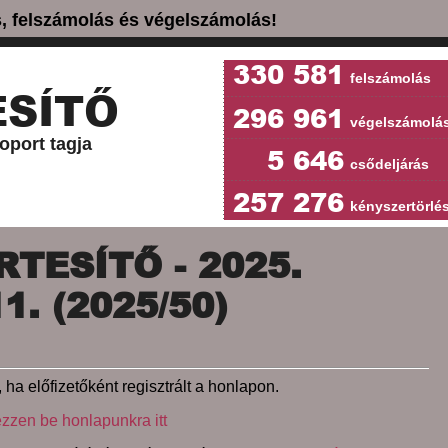
ás, felszámolás és végelszámolás!
330 581
felszámolás
SÍTŐ
296 961
végelszámolá
oport tagja
5 646
csődeljárás
257 276
kényszertörlé
TESÍTŐ - 2025.
. (2025/50)
 ha előfizetőként regisztrált a honlapon.
ezzen be honlapunkra itt