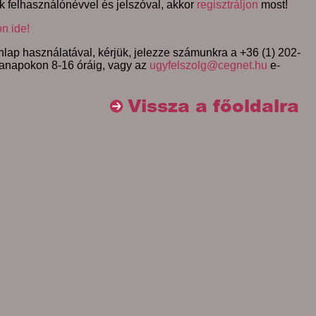
k felhasználónévvel és jelszóval, akkor
regisztráljon
most!
on ide!
lap használatával, kérjük, jelezze számunkra a +36 (1) 202-
anapokon 8-16 óráig, vagy az
ugyfelszolg@cegnet.hu
e-
Vissza a főoldalra