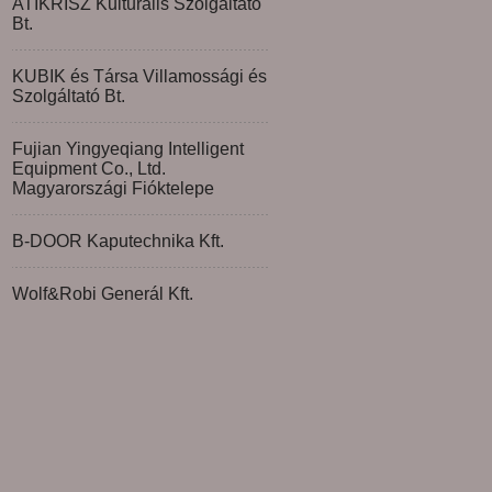
ATIKRISZ Kulturális Szolgáltató
Bt.
KUBIK és Társa Villamossági és
Szolgáltató Bt.
Fujian Yingyeqiang Intelligent
Equipment Co., Ltd.
Magyarországi Fióktelepe
B-DOOR Kaputechnika Kft.
Wolf&Robi Generál Kft.