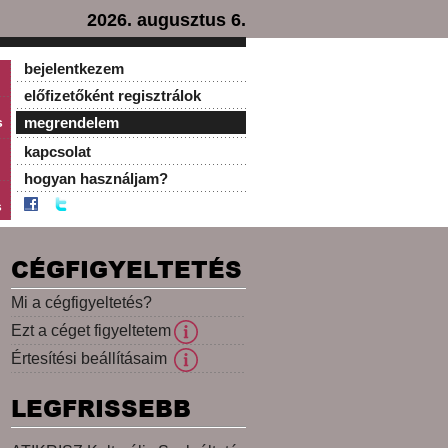
2026. augusztus 6.
bejelentkezem
előfizetőként regisztrálok
s
megrendelem
kapcsolat
hogyan használjam?
s
CÉGFIGYELTETÉS
Mi a cégfigyeltetés?
Ezt a céget figyeltetem
Értesítési beállításaim
LEGFRISSEBB