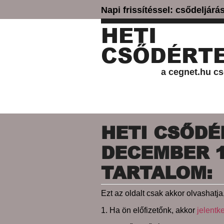
Napi frissítéssel: csődeljár
HETI
CSŐDÉRTE
a cegnet.hu cs
HETI CSŐDÉR
DECEMBER 11
TARTALOM:
Ezt az oldalt csak akkor olvashatja,
1. Ha ön előfizetőnk, akkor
jelentk