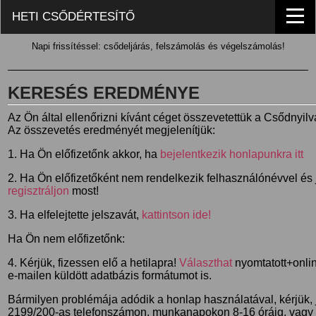
HETI CSŐDÉRTESÍTŐ
Napi frissítéssel: csődeljárás, felszámolás és végelszámolás!
KERESÉS EREDMÉNYE
Az Ön által ellenőrizni kívánt céget összevetettük a Csődnyil
Az összevetés eredményét megjelenítjük:
1. Ha Ön előfizetőnk akkor, ha
bejelentkezik honlapunkra itt
2. Ha Ön előfizetőként nem rendelkezik felhasználónévvel és j
regisztráljon
most!
3. Ha elfelejtette jelszavát,
kattintson ide!
Ha Ön nem előfizetőnk:
4. Kérjük, fizessen elő a hetilapra!
Választhat
nyomtatott+online
e-mailen küldött adatbázis formátumot is.
Bármilyen problémája adódik a honlap használatával, kérjük,
2199/200-as telefonszámon, munkanapokon 8-16 óráig, vagy