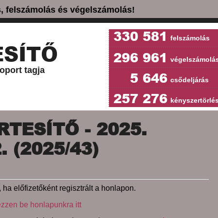
ás, felszámolás és végelszámolás!
330 581
felszámolás
SÍTŐ
296 961
végelszámolá
oport tagja
5 646
csődeljárás
257 276
kényszertörlé
TESÍTŐ - 2025.
 (2025/43)
 ha előfizetőként regisztrált a honlapon.
ezzen be honlapunkra itt