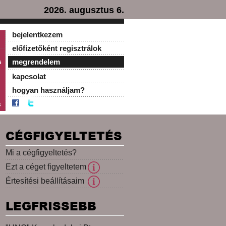
2026. augusztus 6.
bejelentkezem
előfizetőként regisztrálok
s
megrendelem
kapcsolat
hogyan használjam?
s
CÉGFIGYELTETÉS
Mi a cégfigyeltetés?
Ezt a céget figyeltetem
Értesítési beállításaim
LEGFRISSEBB