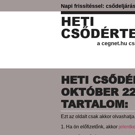
Napi frissítéssel: csődeljár
HETI
CSŐDÉRTE
a cegnet.hu cs
HETI CSŐDÉR
OKTÓBER 22.
TARTALOM:
Ezt az oldalt csak akkor olvashatja,
1. Ha ön előfizetőnk, akkor
jelentk