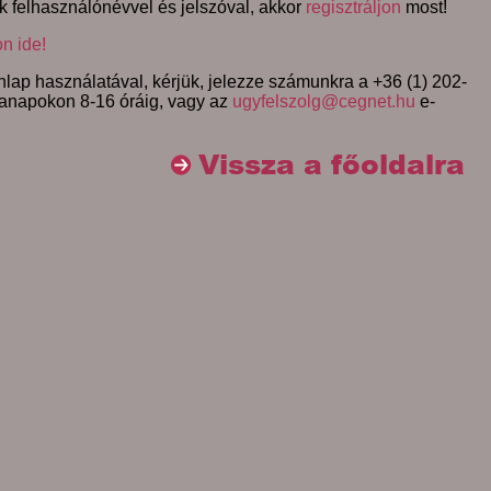
k felhasználónévvel és jelszóval, akkor
regisztráljon
most!
on ide!
lap használatával, kérjük, jelezze számunkra a +36 (1) 202-
anapokon 8-16 óráig, vagy az
ugyfelszolg@cegnet.hu
e-
Vissza a főoldalra