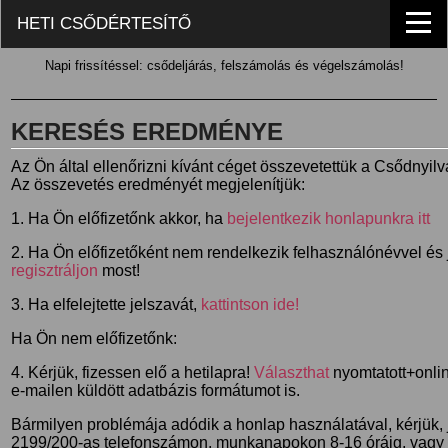
HETI CSŐDÉRTESÍTŐ
Napi frissítéssel: csődeljárás, felszámolás és végelszámolás!
KERESÉS EREDMÉNYE
Az Ön által ellenőrizni kívánt céget összevetettük a Csődnyil
Az összevetés eredményét megjelenítjük:
1. Ha Ön előfizetőnk akkor, ha
bejelentkezik honlapunkra itt
2. Ha Ön előfizetőként nem rendelkezik felhasználónévvel és j
regisztráljon
most!
3. Ha elfelejtette jelszavát,
kattintson ide!
Ha Ön nem előfizetőnk:
4. Kérjük, fizessen elő a hetilapra!
Választhat
nyomtatott+online
e-mailen küldött adatbázis formátumot is.
Bármilyen problémája adódik a honlap használatával, kérjük,
2199/200-as telefonszámon, munkanapokon 8-16 óráig, vagy