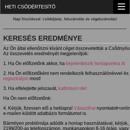
HETI CSŐDÉRTESÍTŐ
Napi frissítéssel: csődeljárás, felszámolás és végelszámolás!
KERESÉS EREDMÉNYE
Az Ön által ellenőrizni kívánt céget összevetettük a Csődnyil
Az összevetés eredményét megjelenítjük:
1. Ha Ön előfizetőnk akkor, ha
bejelentkezik honlapunkra itt
2. Ha Ön előfizetőként nem rendelkezik felhasználónévvel és j
regisztráljon
most!
3. Ha elfelejtette jelszavát,
kattintson ide!
Ha Ön nem előfizetőnk:
4. Kérjük, fizessen elő a hetilapra!
Választhat
nyomtatott+online
e-mailen küldött adatbázis formátumot is.
Bármilyen problémája adódik a honlap használatával, kérjük,
2199/200-as telefonszámon, munkanapokon 8-16 óráig, vagy