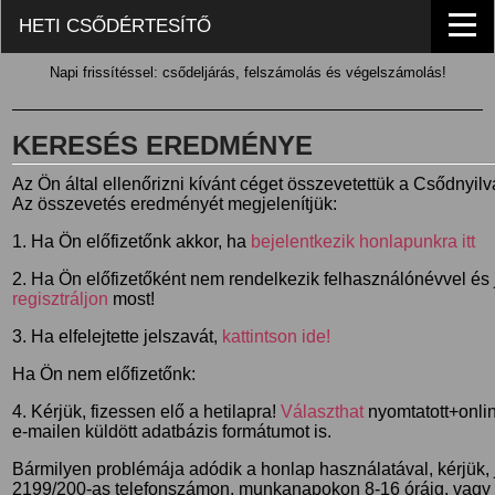
HETI CSŐDÉRTESÍTŐ
Napi frissítéssel: csődeljárás, felszámolás és végelszámolás!
KERESÉS EREDMÉNYE
Az Ön által ellenőrizni kívánt céget összevetettük a Csődnyil
Az összevetés eredményét megjelenítjük:
1. Ha Ön előfizetőnk akkor, ha
bejelentkezik honlapunkra itt
2. Ha Ön előfizetőként nem rendelkezik felhasználónévvel és j
regisztráljon
most!
3. Ha elfelejtette jelszavát,
kattintson ide!
Ha Ön nem előfizetőnk:
4. Kérjük, fizessen elő a hetilapra!
Választhat
nyomtatott+online
e-mailen küldött adatbázis formátumot is.
Bármilyen problémája adódik a honlap használatával, kérjük,
2199/200-as telefonszámon, munkanapokon 8-16 óráig, vagy