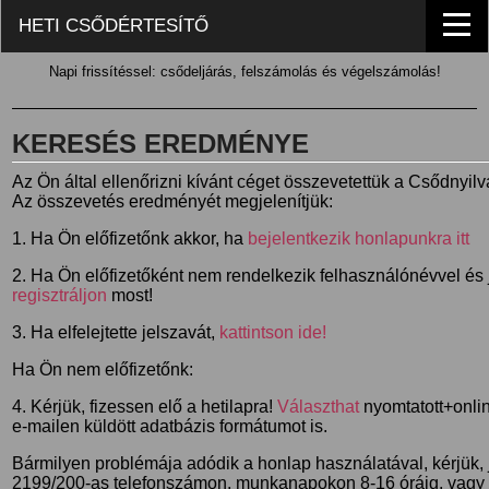
HETI CSŐDÉRTESÍTŐ
Napi frissítéssel: csődeljárás, felszámolás és végelszámolás!
KERESÉS EREDMÉNYE
Az Ön által ellenőrizni kívánt céget összevetettük a Csődnyil
Az összevetés eredményét megjelenítjük:
1. Ha Ön előfizetőnk akkor, ha
bejelentkezik honlapunkra itt
2. Ha Ön előfizetőként nem rendelkezik felhasználónévvel és j
regisztráljon
most!
3. Ha elfelejtette jelszavát,
kattintson ide!
Ha Ön nem előfizetőnk:
4. Kérjük, fizessen elő a hetilapra!
Választhat
nyomtatott+online
e-mailen küldött adatbázis formátumot is.
Bármilyen problémája adódik a honlap használatával, kérjük,
2199/200-as telefonszámon, munkanapokon 8-16 óráig, vagy