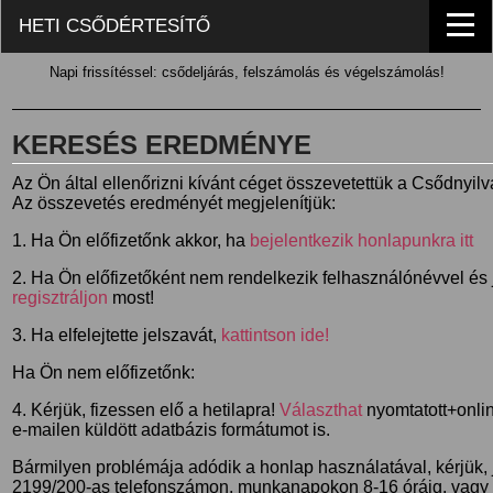
HETI CSŐDÉRTESÍTŐ
Napi frissítéssel: csődeljárás, felszámolás és végelszámolás!
KERESÉS EREDMÉNYE
Az Ön által ellenőrizni kívánt céget összevetettük a Csődnyil
Az összevetés eredményét megjelenítjük:
1. Ha Ön előfizetőnk akkor, ha
bejelentkezik honlapunkra itt
2. Ha Ön előfizetőként nem rendelkezik felhasználónévvel és j
regisztráljon
most!
3. Ha elfelejtette jelszavát,
kattintson ide!
Ha Ön nem előfizetőnk:
4. Kérjük, fizessen elő a hetilapra!
Választhat
nyomtatott+online
e-mailen küldött adatbázis formátumot is.
Bármilyen problémája adódik a honlap használatával, kérjük,
2199/200-as telefonszámon, munkanapokon 8-16 óráig, vagy