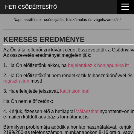
HETI CSŐDÉRTESÍTŐ
Napi frissítéssel: csődeljárás, felszámolás és végelszámolás!
KERESÉS EREDMÉNYE
Az Ön által ellenőrizni kívánt céget összevetettük a Csődnyil
Az összevetés eredményét megjelenítjük:
1. Ha Ön előfizetőnk akkor, ha
bejelentkezik honlapunkra itt
2. Ha Ön előfizetőként nem rendelkezik felhasználónévvel és j
regisztráljon
most!
3. Ha elfelejtette jelszavát,
kattintson ide!
Ha Ön nem előfizetőnk:
4. Kérjük, fizessen elő a hetilapra!
Választhat
nyomtatott+online
e-mailen küldött adatbázis formátumot is.
Bármilyen problémája adódik a honlap használatával, kérjük,
2199/200-as telefonszámon, munkanapokon 8-16 óráig, vagy