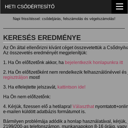
HETI CSŐDÉRTESÍTŐ
Napi frissítéssel: csődeljárás, felszámolás és végelszámolás!
KERESÉS EREDMÉNYE
Az Ön által ellenőrizni kívánt céget összevetettük a Csődnyil
Az összevetés eredményét megjelenítjük:
1. Ha Ön előfizetőnk akkor, ha
bejelentkezik honlapunkra itt
2. Ha Ön előfizetőként nem rendelkezik felhasználónévvel és j
regisztráljon
most!
3. Ha elfelejtette jelszavát,
kattintson ide!
Ha Ön nem előfizetőnk:
4. Kérjük, fizessen elő a hetilapra!
Választhat
nyomtatott+online
e-mailen küldött adatbázis formátumot is.
Bármilyen problémája adódik a honlap használatával, kérjük,
2199/200-as telefonszámon, munkanapokon 8-16 óráig, vagy