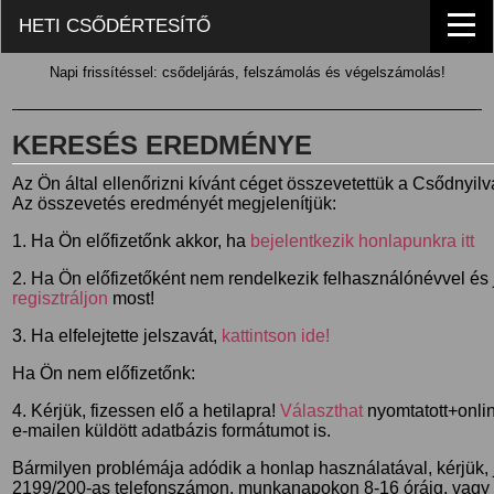
HETI CSŐDÉRTESÍTŐ
Napi frissítéssel: csődeljárás, felszámolás és végelszámolás!
KERESÉS EREDMÉNYE
Az Ön által ellenőrizni kívánt céget összevetettük a Csődnyil
Az összevetés eredményét megjelenítjük:
1. Ha Ön előfizetőnk akkor, ha
bejelentkezik honlapunkra itt
2. Ha Ön előfizetőként nem rendelkezik felhasználónévvel és j
regisztráljon
most!
3. Ha elfelejtette jelszavát,
kattintson ide!
Ha Ön nem előfizetőnk:
4. Kérjük, fizessen elő a hetilapra!
Választhat
nyomtatott+online
e-mailen küldött adatbázis formátumot is.
Bármilyen problémája adódik a honlap használatával, kérjük,
2199/200-as telefonszámon, munkanapokon 8-16 óráig, vagy