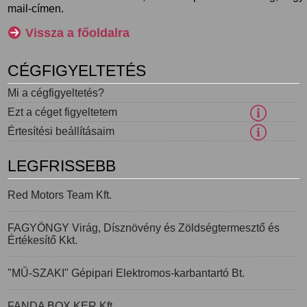
mail-címen.
Vissza a főoldalra
CÉGFIGYELTETÉS
Mi a cégfigyeltetés?
Ezt a céget figyeltetem
Értesítési beállításaim
LEGFRISSEBB
Red Motors Team Kft.
FAGYÖNGY Virág, Dísznövény és Zöldségtermesztő és
Értékesítő Kkt.
"MŰ-SZAKI" Gépipari Elektromos-karbantartó Bt.
FANDA BOX KER Kft.