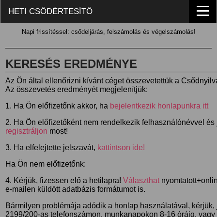
HETI CSŐDÉRTESÍTŐ
Napi frissítéssel: csődeljárás, felszámolás és végelszámolás!
KERESÉS EREDMÉNYE
Az Ön által ellenőrizni kívánt céget összevetettük a Csődnyil
Az összevetés eredményét megjelenítjük:
1. Ha Ön előfizetőnk akkor, ha
bejelentkezik honlapunkra itt
2. Ha Ön előfizetőként nem rendelkezik felhasználónévvel és j
regisztráljon
most!
3. Ha elfelejtette jelszavát,
kattintson ide!
Ha Ön nem előfizetőnk:
4. Kérjük, fizessen elő a hetilapra!
Választhat
nyomtatott+online
e-mailen küldött adatbázis formátumot is.
Bármilyen problémája adódik a honlap használatával, kérjük,
2199/200-as telefonszámon, munkanapokon 8-16 óráig, vagy