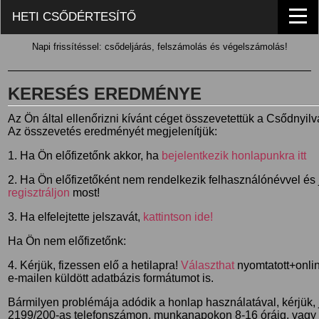
HETI CSŐDÉRTESÍTŐ
Napi frissítéssel: csődeljárás, felszámolás és végelszámolás!
KERESÉS EREDMÉNYE
Az Ön által ellenőrizni kívánt céget összevetettük a Csődnyil
Az összevetés eredményét megjelenítjük:
1. Ha Ön előfizetőnk akkor, ha
bejelentkezik honlapunkra itt
2. Ha Ön előfizetőként nem rendelkezik felhasználónévvel és j
regisztráljon
most!
3. Ha elfelejtette jelszavát,
kattintson ide!
Ha Ön nem előfizetőnk:
4. Kérjük, fizessen elő a hetilapra!
Választhat
nyomtatott+online
e-mailen küldött adatbázis formátumot is.
Bármilyen problémája adódik a honlap használatával, kérjük,
2199/200-as telefonszámon, munkanapokon 8-16 óráig, vagy