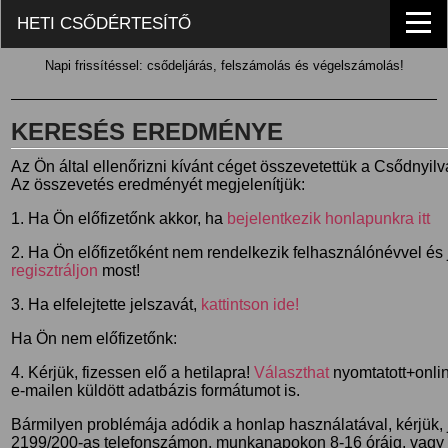
HETI CSŐDÉRTESÍTŐ
Napi frissítéssel: csődeljárás, felszámolás és végelszámolás!
KERESÉS EREDMÉNYE
Az Ön által ellenőrizni kívánt céget összevetettük a Csődnyil
Az összevetés eredményét megjelenítjük:
1. Ha Ön előfizetőnk akkor, ha
bejelentkezik honlapunkra itt
2. Ha Ön előfizetőként nem rendelkezik felhasználónévvel és j
regisztráljon
most!
3. Ha elfelejtette jelszavát,
kattintson ide!
Ha Ön nem előfizetőnk:
4. Kérjük, fizessen elő a hetilapra!
Választhat
nyomtatott+online
e-mailen küldött adatbázis formátumot is.
Bármilyen problémája adódik a honlap használatával, kérjük,
2199/200-as telefonszámon, munkanapokon 8-16 óráig, vagy