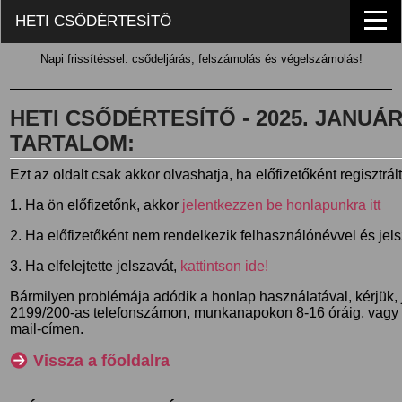
HETI CSŐDÉRTESÍTŐ
Napi frissítéssel: csődeljárás, felszámolás és végelszámolás!
HETI CSŐDÉRTESÍTŐ - 2025. JANUÁR 6
TARTALOM:
Ezt az oldalt csak akkor olvashatja, ha előfizetőként regisztrál
1. Ha ön előfizetőnk, akkor
jelentkezzen be honlapunkra itt
2. Ha előfizetőként nem rendelkezik felhasználónévvel és jel
3. Ha elfelejtette jelszavát,
kattintson ide!
Bármilyen problémája adódik a honlap használatával, kérjük,
2199/200-as telefonszámon, munkanapokon 8-16 óráig, vagy
mail-címen.
Vissza a főoldalra