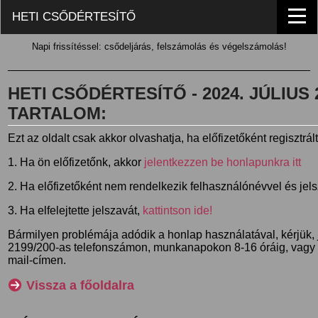
HETI CSŐDÉRTESÍTŐ
Napi frissítéssel: csődeljárás, felszámolás és végelszámolás!
HETI CSŐDÉRTESÍTŐ - 2024. JÚLIUS 29
TARTALOM:
Ezt az oldalt csak akkor olvashatja, ha előfizetőként regisztrál
1. Ha ön előfizetőnk, akkor
jelentkezzen be honlapunkra itt
2. Ha előfizetőként nem rendelkezik felhasználónévvel és jel
3. Ha elfelejtette jelszavát,
kattintson ide!
Bármilyen problémája adódik a honlap használatával, kérjük,
2199/200-as telefonszámon, munkanapokon 8-16 óráig, vagy
mail-címen.
Vissza a főoldalra