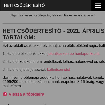
HETI CSŐDÉRTESÍTŐ
Napi frissítéssel: csődeljárás, felszámolás és végelszámolás!
HETI CSŐDÉRTESÍTŐ - 2021. ÁPRILIS 1
TARTALOM:
Ezt az oldalt csak akkor olvashatja, ha előfizetőként regisztrál
1. Ha ön előfizetőnk, akkor
jelentkezzen be honlapunkra itt
2. Ha előfizetőként nem rendelkezik felhasználónévvel és jel
3. Ha elfelejtette jelszavát,
kattintson ide!
Bármilyen problémája adódik a honlap használatával, kérjük,
2199/200-as telefonszámon, munkanapokon 8-16 óráig, vagy
mail-címen.
Vissza a főoldalra