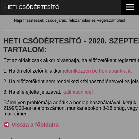
HETI CSŐDÉRTESÍTŐ
Napi frissítéssel: csődeljárás, felszámolás és végelszámolás!
HETI CSŐDÉRTESÍTŐ - 2020. SZEPTEM
TARTALOM:
Ezt az oldalt csak akkor olvashatja, ha előfizetőként regisztrál
1. Ha ön előfizetőnk, akkor
jelentkezzen be honlapunkra itt
2. Ha előfizetőként nem rendelkezik felhasználónévvel és jel
3. Ha elfelejtette jelszavát,
kattintson ide!
Bármilyen problémája adódik a honlap használatával, kérjük,
2199/200-as telefonszámon, munkanapokon 8-16 óráig, vagy
mail-címen.
Vissza a főoldalra