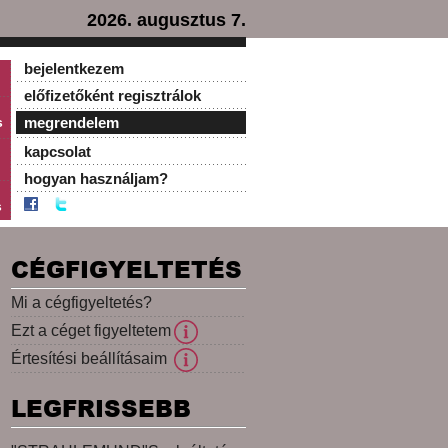
2026. augusztus 7.
bejelentkezem
előfizetőként regisztrálok
s
megrendelem
kapcsolat
hogyan használjam?
s
CÉGFIGYELTETÉS
Mi a cégfigyeltetés?
Ezt a céget figyeltetem
Értesítési beállításaim
LEGFRISSEBB