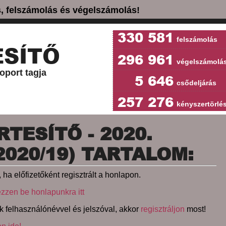
ás, felszámolás és végelszámolás!
330 581
felszámolás
SÍTŐ
296 961
végelszámolá
oport tagja
5 646
csődeljárás
257 276
kényszertörlé
TESÍTŐ - 2020.
2020/19) TARTALOM:
 ha előfizetőként regisztrált a honlapon.
ezzen be honlapunkra itt
k felhasználónévvel és jelszóval, akkor
regisztráljon
most!