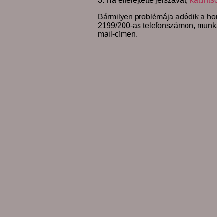
3. Ha elfelejtette jelszavát,
kattints
Bármilyen problémája adódik a hon
2199/200-as telefonszámon, munk
mail-címen.