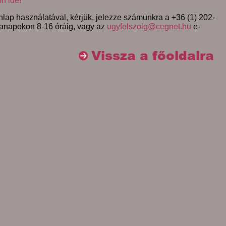
on ide!
lap használatával, kérjük, jelezze számunkra a +36 (1) 202-
anapokon 8-16 óráig, vagy az
ugyfelszolg@cegnet.hu
e-
Vissza a főoldalra