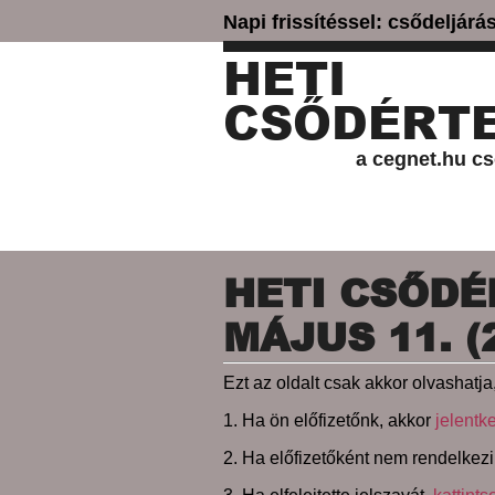
Napi frissítéssel: csődeljár
HETI
CSŐDÉRTE
a cegnet.hu cs
HETI CSŐDÉR
MÁJUS 11. (
Ezt az oldalt csak akkor olvashatja,
1. Ha ön előfizetőnk, akkor
jelentk
2. Ha előfizetőként nem rendelkezi