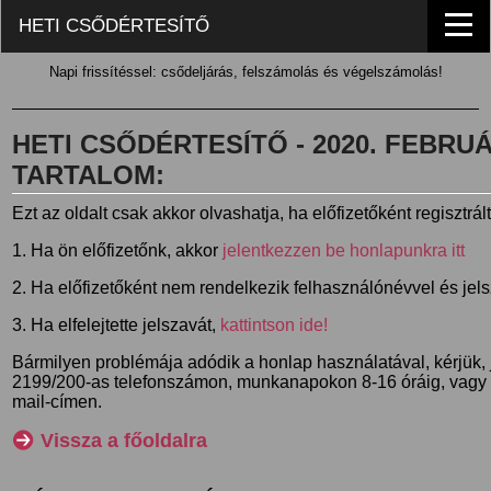
HETI CSŐDÉRTESÍTŐ
Napi frissítéssel: csődeljárás, felszámolás és végelszámolás!
HETI CSŐDÉRTESÍTŐ - 2020. FEBRUÁR
TARTALOM:
Ezt az oldalt csak akkor olvashatja, ha előfizetőként regisztrál
1. Ha ön előfizetőnk, akkor
jelentkezzen be honlapunkra itt
2. Ha előfizetőként nem rendelkezik felhasználónévvel és jel
3. Ha elfelejtette jelszavát,
kattintson ide!
Bármilyen problémája adódik a honlap használatával, kérjük,
2199/200-as telefonszámon, munkanapokon 8-16 óráig, vagy
mail-címen.
Vissza a főoldalra