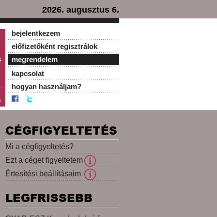
2026. augusztus 6.
bejelentkezem
előfizetőként regisztrálok
s
megrendelem
kapcsolat
hogyan használjam?
s
CÉGFIGYELTETÉS
Mi a cégfigyeltetés?
Ezt a céget figyeltetem
Értesítési beállításaim
LEGFRISSEBB