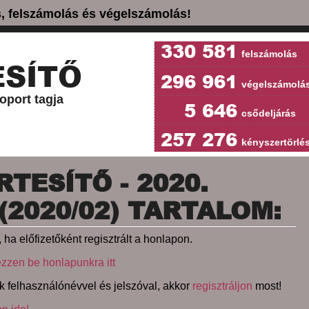
ás, felszámolás és végelszámolás!
330 581
felszámolás
SÍTŐ
296 961
végelszámolá
oport tagja
5 646
csődeljárás
257 276
kényszertörlé
TESÍTŐ - 2020.
(2020/02) TARTALOM:
 ha előfizetőként regisztrált a honlapon.
ezzen be honlapunkra itt
k felhasználónévvel és jelszóval, akkor
regisztráljon
most!