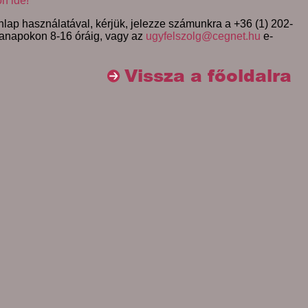
on ide!
lap használatával, kérjük, jelezze számunkra a +36 (1) 202-
anapokon 8-16 óráig, vagy az
ugyfelszolg@cegnet.hu
e-
Vissza a főoldalra