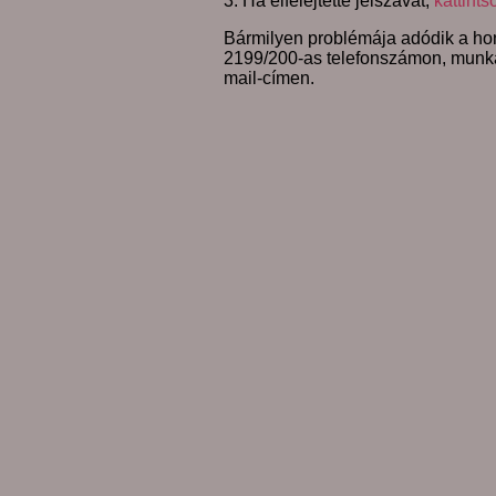
3. Ha elfelejtette jelszavát,
kattints
Bármilyen problémája adódik a hon
2199/200-as telefonszámon, munk
mail-címen.