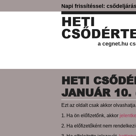
Napi frissítéssel: csődeljár
HETI
CSŐDÉRTE
a cegnet.hu cs
HETI CSŐDÉR
JANUÁR 10. 
Ezt az oldalt csak akkor olvashatja,
1. Ha ön előfizetőnk, akkor
jelentk
2. Ha előfizetőként nem rendelkezi