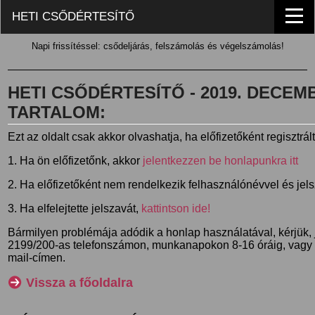
HETI CSŐDÉRTESÍTŐ
Napi frissítéssel: csődeljárás, felszámolás és végelszámolás!
HETI CSŐDÉRTESÍTŐ - 2019. DECEMBE
TARTALOM:
Ezt az oldalt csak akkor olvashatja, ha előfizetőként regisztrál
1. Ha ön előfizetőnk, akkor
jelentkezzen be honlapunkra itt
2. Ha előfizetőként nem rendelkezik felhasználónévvel és jel
3. Ha elfelejtette jelszavát,
kattintson ide!
Bármilyen problémája adódik a honlap használatával, kérjük,
2199/200-as telefonszámon, munkanapokon 8-16 óráig, vagy
mail-címen.
Vissza a főoldalra