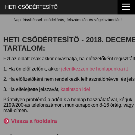
HETI CSŐDÉRTESÍTŐ
Napi frissítéssel: csődeljárás, felszámolás és végelszámolás!
HETI CSŐDÉRTESÍTŐ - 2018. DECEMBE
TARTALOM:
Ezt az oldalt csak akkor olvashatja, ha előfizetőként regisztrál
1. Ha ön előfizetőnk, akkor
jelentkezzen be honlapunkra itt
2. Ha előfizetőként nem rendelkezik felhasználónévvel és jel
3. Ha elfelejtette jelszavát,
kattintson ide!
Bármilyen problémája adódik a honlap használatával, kérjük,
2199/200-as telefonszámon, munkanapokon 8-16 óráig, vagy
mail-címen.
Vissza a főoldalra