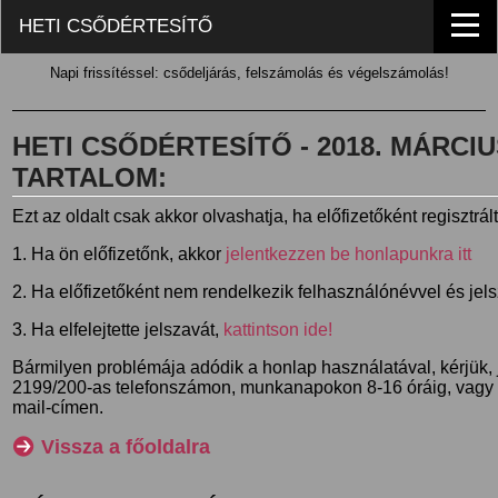
HETI CSŐDÉRTESÍTŐ
Napi frissítéssel: csődeljárás, felszámolás és végelszámolás!
HETI CSŐDÉRTESÍTŐ - 2018. MÁRCIUS 
TARTALOM:
Ezt az oldalt csak akkor olvashatja, ha előfizetőként regisztrál
1. Ha ön előfizetőnk, akkor
jelentkezzen be honlapunkra itt
2. Ha előfizetőként nem rendelkezik felhasználónévvel és jel
3. Ha elfelejtette jelszavát,
kattintson ide!
Bármilyen problémája adódik a honlap használatával, kérjük,
2199/200-as telefonszámon, munkanapokon 8-16 óráig, vagy
mail-címen.
Vissza a főoldalra