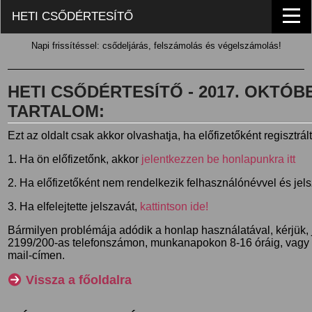
HETI CSŐDÉRTESÍTŐ
Napi frissítéssel: csődeljárás, felszámolás és végelszámolás!
HETI CSŐDÉRTESÍTŐ - 2017. OKTÓBER
TARTALOM:
Ezt az oldalt csak akkor olvashatja, ha előfizetőként regisztrál
1. Ha ön előfizetőnk, akkor
jelentkezzen be honlapunkra itt
2. Ha előfizetőként nem rendelkezik felhasználónévvel és jel
3. Ha elfelejtette jelszavát,
kattintson ide!
Bármilyen problémája adódik a honlap használatával, kérjük,
2199/200-as telefonszámon, munkanapokon 8-16 óráig, vagy
mail-címen.
Vissza a főoldalra