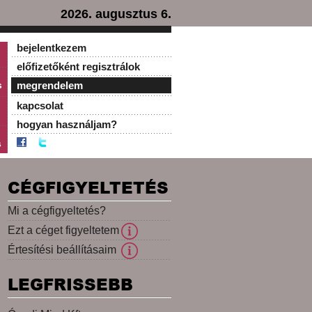
2026. augusztus 6.
bejelentkezem
előfizetőként regisztrálok
s
megrendelem
kapcsolat
hogyan használjam?
s
CÉGFIGYELTETÉS
Mi a cégfigyeltetés?
Ezt a céget figyeltetem
Értesítési beállításaim
LEGFRISSEBB