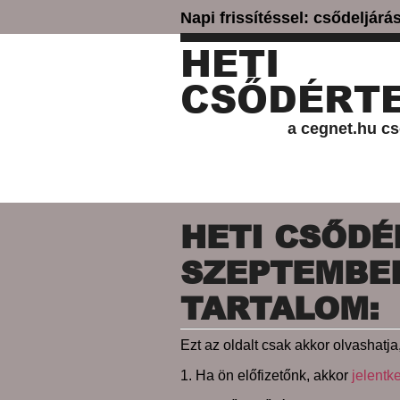
Napi frissítéssel: csődeljár
HETI
CSŐDÉRTE
a cegnet.hu cs
HETI CSŐDÉR
SZEPTEMBER 
TARTALOM:
Ezt az oldalt csak akkor olvashatja,
1. Ha ön előfizetőnk, akkor
jelentk