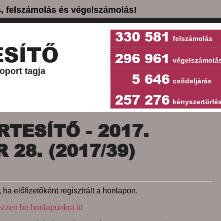
ás, felszámolás és végelszámolás!
330 581
felszámolás
SÍTŐ
296 961
végelszámolá
oport tagja
5 646
csődeljárás
257 276
kényszertörlé
TESÍTŐ - 2017.
28. (2017/39)
 ha előfizetőként regisztrált a honlapon.
ezzen be honlapunkra itt