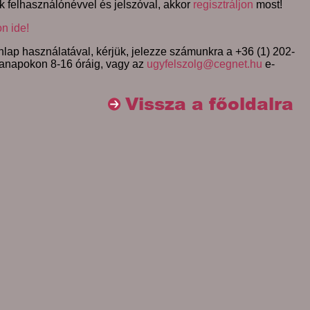
k felhasználónévvel és jelszóval, akkor
regisztráljon
most!
on ide!
lap használatával, kérjük, jelezze számunkra a +36 (1) 202-
anapokon 8-16 óráig, vagy az
ugyfelszolg@cegnet.hu
e-
Vissza a főoldalra