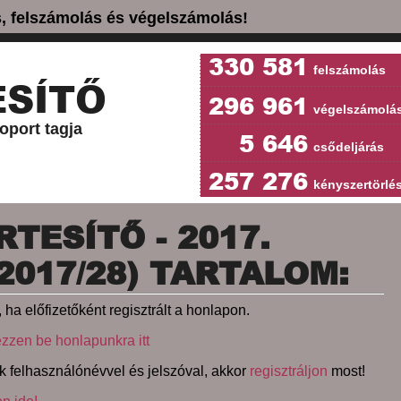
ás, felszámolás és végelszámolás!
330 581
felszámolás
SÍTŐ
296 961
végelszámolá
oport tagja
5 646
csődeljárás
257 276
kényszertörlé
TESÍTŐ - 2017.
(2017/28) TARTALOM:
 ha előfizetőként regisztrált a honlapon.
ezzen be honlapunkra itt
k felhasználónévvel és jelszóval, akkor
regisztráljon
most!