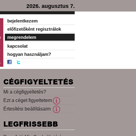
2026. augusztus 7.
bejelentkezem
előfizetőként regisztrálok
s
megrendelem
kapcsolat
hogyan használjam?
s
CÉGFIGYELTETÉS
Mi a cégfigyeltetés?
Ezt a céget figyeltetem
Értesítési beállításaim
LEGFRISSEBB