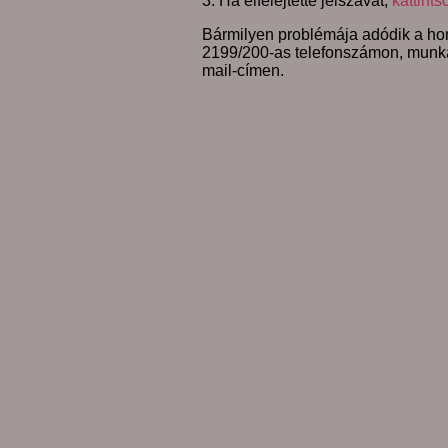
3. Ha elfelejtette jelszavát,
kattints
Bármilyen problémája adódik a hon
2199/200-as telefonszámon, munk
mail-címen.