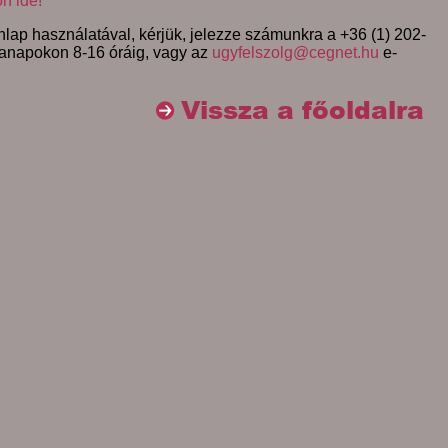
on ide!
lap használatával, kérjük, jelezze számunkra a +36 (1) 202-
anapokon 8-16 óráig, vagy az
ugyfelszolg@cegnet.hu
e-
Vissza a főoldalra