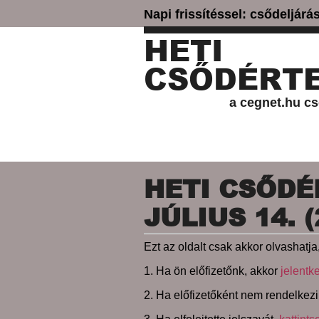
Napi frissítéssel: csődeljár
HETI
CSŐDÉRTE
a cegnet.hu cs
HETI CSŐDÉR
JÚLIUS 14. 
Ezt az oldalt csak akkor olvashatja,
1. Ha ön előfizetőnk, akkor
jelentk
2. Ha előfizetőként nem rendelkezi