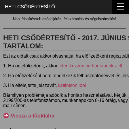
HETI CSŐDÉRTESÍTŐ
Napi frissítéssel: csődeljárás, felszámolás és végelszámolás!
HETI CSŐDÉRTESÍTŐ - 2017. JÚNIUS 9
TARTALOM:
Ezt az oldalt csak akkor olvashatja, ha előfizetőként regisztrál
1. Ha ön előfizetőnk, akkor
jelentkezzen be honlapunkra itt
2. Ha előfizetőként nem rendelkezik felhasználónévvel és jel
3. Ha elfelejtette jelszavát,
kattintson ide!
Bármilyen problémája adódik a honlap használatával, kérjük,
2199/200-as telefonszámon, munkanapokon 8-16 óráig, vagy
mail-címen.
Vissza a főoldalra