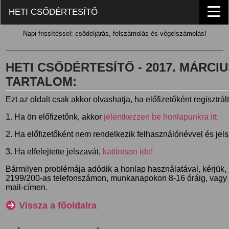
HETI CSŐDÉRTESÍTŐ
Napi frissítéssel: csődeljárás, felszámolás és végelszámolás!
HETI CSŐDÉRTESÍTŐ - 2017. MÁRCIUS 
TARTALOM:
Ezt az oldalt csak akkor olvashatja, ha előfizetőként regisztrál
1. Ha ön előfizetőnk, akkor
jelentkezzen be honlapunkra itt
2. Ha előfizetőként nem rendelkezik felhasználónévvel és jel
3. Ha elfelejtette jelszavát,
kattintson ide!
Bármilyen problémája adódik a honlap használatával, kérjük,
2199/200-as telefonszámon, munkanapokon 8-16 óráig, vagy
mail-címen.
Vissza a főoldalra