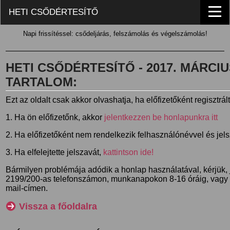
HETI CSŐDÉRTESÍTŐ
Napi frissítéssel: csődeljárás, felszámolás és végelszámolás!
HETI CSŐDÉRTESÍTŐ - 2017. MÁRCIUS 
TARTALOM:
Ezt az oldalt csak akkor olvashatja, ha előfizetőként regisztrál
1. Ha ön előfizetőnk, akkor
jelentkezzen be honlapunkra itt
2. Ha előfizetőként nem rendelkezik felhasználónévvel és jel
3. Ha elfelejtette jelszavát,
kattintson ide!
Bármilyen problémája adódik a honlap használatával, kérjük,
2199/200-as telefonszámon, munkanapokon 8-16 óráig, vagy
mail-címen.
Vissza a főoldalra