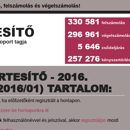
ás, felszámolás és végelszámolás!
330 581
felszámolás
SÍTŐ
296 961
végelszámolá
oport tagja
5 646
csődeljárás
257 276
kényszertörlé
TESÍTŐ - 2016.
2016/01) TARTALOM:
 ha előfizetőként regisztrált a honlapon.
ezzen be honlapunkra itt
k felhasználónévvel és jelszóval, akkor
regisztráljon
most!