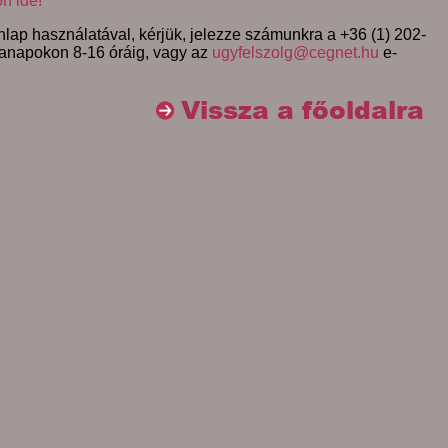
on ide!
lap használatával, kérjük, jelezze számunkra a +36 (1) 202-
anapokon 8-16 óráig, vagy az
ugyfelszolg@cegnet.hu
e-
Vissza a főoldalra