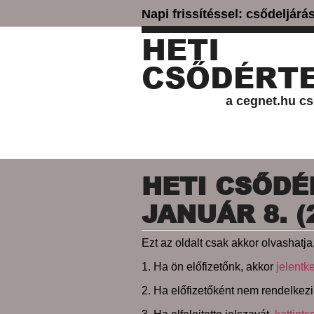
Napi frissítéssel: csődeljár
HETI
CSŐDÉRTE
a cegnet.hu cs
HETI CSŐDÉR
JANUÁR 8. (
Ezt az oldalt csak akkor olvashatja,
1. Ha ön előfizetőnk, akkor
jelentk
2. Ha előfizetőként nem rendelkezi