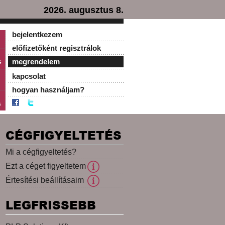
2026. augusztus 8.
bejelentkezem
előfizetőként regisztrálok
s
megrendelem
kapcsolat
hogyan használjam?
s
CÉGFIGYELTETÉS
Mi a cégfigyeltetés?
Ezt a céget figyeltetem
Értesítési beállításaim
LEGFRISSEBB