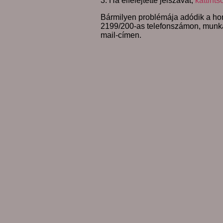
3. Ha elfelejtette jelszavát,
kattints
Bármilyen problémája adódik a hon
2199/200-as telefonszámon, munk
mail-címen.