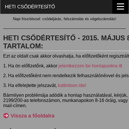
HETI CSŐDÉRTESÍTŐ
Napi frissítéssel: csődeljárás, felszámolás és végelszámolás!
HETI CSŐDÉRTESÍTŐ - 2015. MÁJUS 8.
TARTALOM:
Ezt az oldalt csak akkor olvashatja, ha előfizetőként regisztrál
1. Ha ön előfizetőnk, akkor
jelentkezzen be honlapunkra itt
2. Ha előfizetőként nem rendelkezik felhasználónévvel és jel
3. Ha elfelejtette jelszavát,
kattintson ide!
Bármilyen problémája adódik a honlap használatával, kérjük,
2199/200-as telefonszámon, munkanapokon 8-16 óráig, vagy
mail-címen.
Vissza a főoldalra