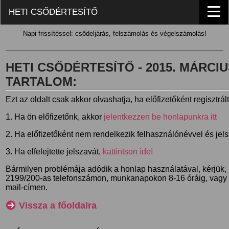
HETI CSŐDÉRTESÍTŐ
Napi frissítéssel: csődeljárás, felszámolás és végelszámolás!
HETI CSŐDÉRTESÍTŐ - 2015. MÁRCIUS 
TARTALOM:
Ezt az oldalt csak akkor olvashatja, ha előfizetőként regisztrál
1. Ha ön előfizetőnk, akkor
jelentkezzen be honlapunkra itt
2. Ha előfizetőként nem rendelkezik felhasználónévvel és jel
3. Ha elfelejtette jelszavát,
kattintson ide!
Bármilyen problémája adódik a honlap használatával, kérjük,
2199/200-as telefonszámon, munkanapokon 8-16 óráig, vagy
mail-címen.
Vissza a főoldalra