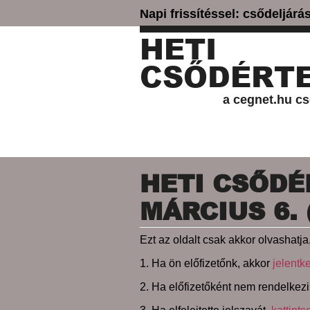
Napi frissítéssel: csődeljár
HETI
CSŐDÉRTE
a cegnet.hu cs
HETI CSŐDÉR
MÁRCIUS 6. 
Ezt az oldalt csak akkor olvashatja,
1. Ha ön előfizetőnk, akkor
jelentk
2. Ha előfizetőként nem rendelkezi