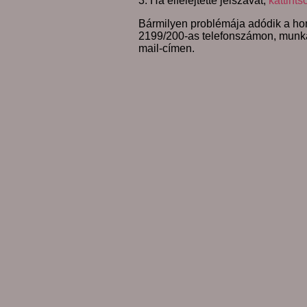
3. Ha elfelejtette jelszavát,
kattints
Bármilyen problémája adódik a hon
2199/200-as telefonszámon, munk
mail-címen.