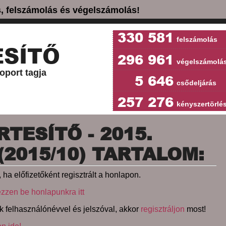
ás, felszámolás és végelszámolás!
330 581
felszámolás
SÍTŐ
296 961
végelszámolá
oport tagja
5 646
csődeljárás
257 276
kényszertörlé
TESÍTŐ - 2015.
(2015/10) TARTALOM:
 ha előfizetőként regisztrált a honlapon.
ezzen be honlapunkra itt
k felhasználónévvel és jelszóval, akkor
regisztráljon
most!