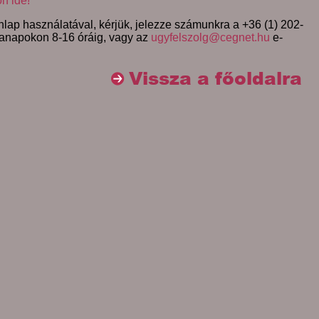
on ide!
lap használatával, kérjük, jelezze számunkra a +36 (1) 202-
anapokon 8-16 óráig, vagy az
ugyfelszolg@cegnet.hu
e-
Vissza a főoldalra