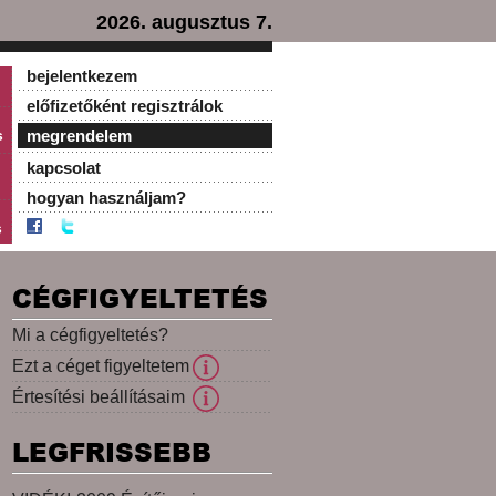
2026. augusztus 7.
bejelentkezem
előfizetőként regisztrálok
s
megrendelem
kapcsolat
hogyan használjam?
s
CÉGFIGYELTETÉS
Mi a cégfigyeltetés?
Ezt a céget figyeltetem
Értesítési beállításaim
LEGFRISSEBB