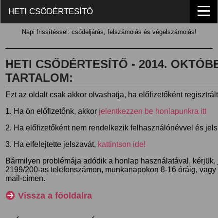
HETI CSŐDÉRTESÍTŐ
Napi frissítéssel: csődeljárás, felszámolás és végelszámolás!
HETI CSŐDÉRTESÍTŐ - 2014. OKTÓBER
TARTALOM:
Ezt az oldalt csak akkor olvashatja, ha előfizetőként regisztrál
1. Ha ön előfizetőnk, akkor
jelentkezzen be honlapunkra itt
2. Ha előfizetőként nem rendelkezik felhasználónévvel és jel
3. Ha elfelejtette jelszavát,
kattintson ide!
Bármilyen problémája adódik a honlap használatával, kérjük,
2199/200-as telefonszámon, munkanapokon 8-16 óráig, vagy
mail-címen.
Vissza a főoldalra