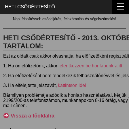
HETI CSŐDÉRTESÍTŐ
Napi frissítéssel: csődeljárás, felszámolás és végelszámolás!
HETI CSŐDÉRTESÍTŐ - 2013. OKTÓBER
TARTALOM:
Ezt az oldalt csak akkor olvashatja, ha előfizetőként regisztrál
1. Ha ön előfizetőnk, akkor
jelentkezzen be honlapunkra itt
2. Ha előfizetőként nem rendelkezik felhasználónévvel és jel
3. Ha elfelejtette jelszavát,
kattintson ide!
Bármilyen problémája adódik a honlap használatával, kérjük,
2199/200-as telefonszámon, munkanapokon 8-16 óráig, vagy
mail-címen.
Vissza a főoldalra