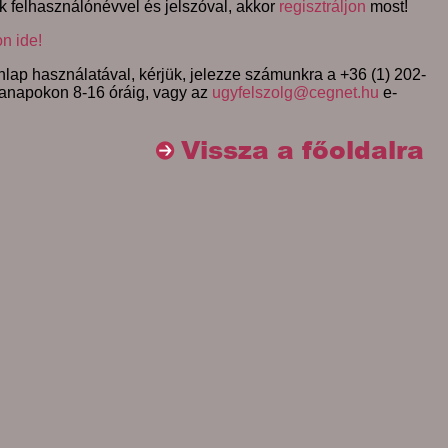
k felhasználónévvel és jelszóval, akkor
regisztráljon
most!
on ide!
lap használatával, kérjük, jelezze számunkra a +36 (1) 202-
anapokon 8-16 óráig, vagy az
ugyfelszolg@cegnet.hu
e-
Vissza a főoldalra