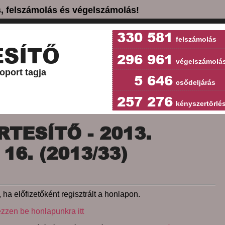
ás, felszámolás és végelszámolás!
330 581
felszámolás
SÍTŐ
296 961
végelszámolá
oport tagja
5 646
csődeljárás
257 276
kényszertörlé
TESÍTŐ - 2013.
6. (2013/33)
 ha előfizetőként regisztrált a honlapon.
ezzen be honlapunkra itt