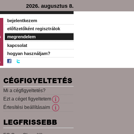
2026. augusztus 8.
bejelentkezem
előfizetőként regisztrálok
s
megrendelem
kapcsolat
hogyan használjam?
s
CÉGFIGYELTETÉS
Mi a cégfigyeltetés?
Ezt a céget figyeltetem
Értesítési beállításaim
LEGFRISSEBB