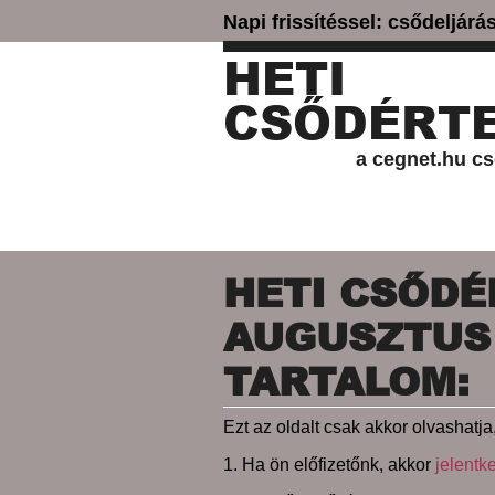
Napi frissítéssel: csődeljár
HETI
CSŐDÉRTE
a cegnet.hu cs
HETI CSŐDÉR
AUGUSZTUS 1
TARTALOM:
Ezt az oldalt csak akkor olvashatja,
1. Ha ön előfizetőnk, akkor
jelentk