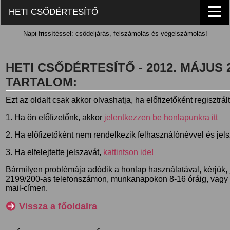
HETI CSŐDÉRTESÍTŐ
Napi frissítéssel: csődeljárás, felszámolás és végelszámolás!
HETI CSŐDÉRTESÍTŐ - 2012. MÁJUS 25
TARTALOM:
Ezt az oldalt csak akkor olvashatja, ha előfizetőként regisztrál
1. Ha ön előfizetőnk, akkor
jelentkezzen be honlapunkra itt
2. Ha előfizetőként nem rendelkezik felhasználónévvel és jel
3. Ha elfelejtette jelszavát,
kattintson ide!
Bármilyen problémája adódik a honlap használatával, kérjük,
2199/200-as telefonszámon, munkanapokon 8-16 óráig, vagy
mail-címen.
Vissza a főoldalra