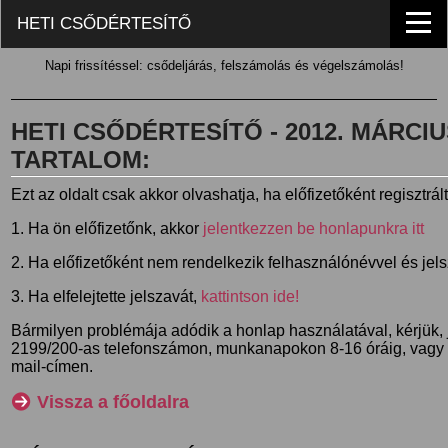
HETI CSŐDÉRTESÍTŐ
Napi frissítéssel: csődeljárás, felszámolás és végelszámolás!
HETI CSŐDÉRTESÍTŐ - 2012. MÁRCIUS 
TARTALOM:
Ezt az oldalt csak akkor olvashatja, ha előfizetőként regisztrál
1. Ha ön előfizetőnk, akkor
jelentkezzen be honlapunkra itt
2. Ha előfizetőként nem rendelkezik felhasználónévvel és jel
3. Ha elfelejtette jelszavát,
kattintson ide!
Bármilyen problémája adódik a honlap használatával, kérjük,
2199/200-as telefonszámon, munkanapokon 8-16 óráig, vagy
mail-címen.
Vissza a főoldalra