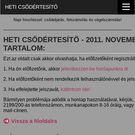
HETI CSŐDÉRTESÍTŐ
Napi frissítéssel: csődeljárás, felszámolás és végelszámolás!
HETI CSŐDÉRTESÍTŐ - 2011. NOVEMBE
TARTALOM:
Ezt az oldalt csak akkor olvashatja, ha előfizetőként regisztrál
1. Ha ön előfizetőnk, akkor
jelentkezzen be honlapunkra itt
2. Ha előfizetőként nem rendelkezik felhasználónévvel és jel
3. Ha elfelejtette jelszavát,
kattintson ide!
Bármilyen problémája adódik a honlap használatával, kérjük,
2199/200-as telefonszámon, munkanapokon 8-16 óráig, vagy
mail-címen.
Vissza a főoldalra