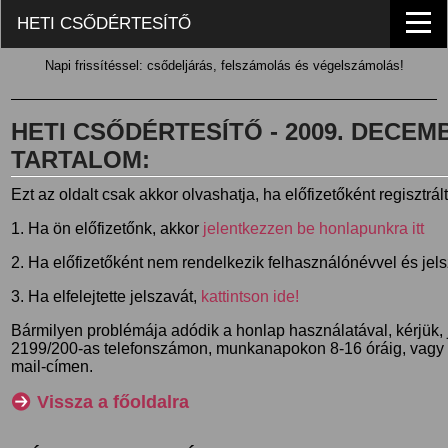
HETI CSŐDÉRTESÍTŐ
Napi frissítéssel: csődeljárás, felszámolás és végelszámolás!
HETI CSŐDÉRTESÍTŐ - 2009. DECEMBE
TARTALOM:
Ezt az oldalt csak akkor olvashatja, ha előfizetőként regisztrál
1. Ha ön előfizetőnk, akkor
jelentkezzen be honlapunkra itt
2. Ha előfizetőként nem rendelkezik felhasználónévvel és jel
3. Ha elfelejtette jelszavát,
kattintson ide!
Bármilyen problémája adódik a honlap használatával, kérjük,
2199/200-as telefonszámon, munkanapokon 8-16 óráig, vagy
mail-címen.
Vissza a főoldalra