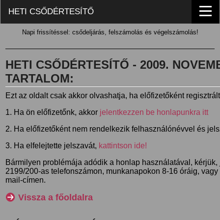
HETI CSŐDÉRTESÍTŐ
Napi frissítéssel: csődeljárás, felszámolás és végelszámolás!
HETI CSŐDÉRTESÍTŐ - 2009. NOVEMBE
TARTALOM:
Ezt az oldalt csak akkor olvashatja, ha előfizetőként regisztrál
1. Ha ön előfizetőnk, akkor
jelentkezzen be honlapunkra itt
2. Ha előfizetőként nem rendelkezik felhasználónévvel és jel
3. Ha elfelejtette jelszavát,
kattintson ide!
Bármilyen problémája adódik a honlap használatával, kérjük,
2199/200-as telefonszámon, munkanapokon 8-16 óráig, vagy
mail-címen.
Vissza a főoldalra